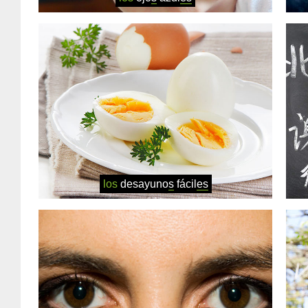
los
desayuno
s
fácil
es