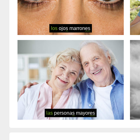
los
ojo
s
marron
es
las
persona
s
mayor
es