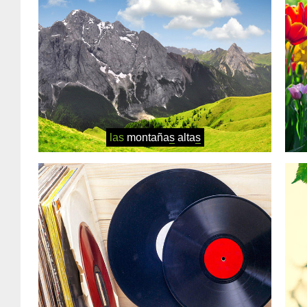
las
montaña
s
alta
s