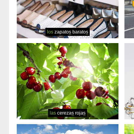
los
zapato
s
barato
s
las
cereza
s
roja
s