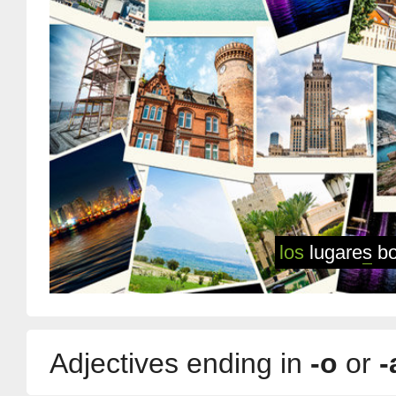
los
lugare
s
bo
Adjectives ending in
-o
or
-