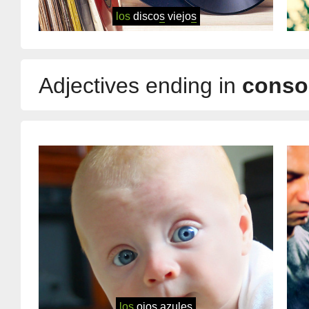
los
disco
s
viejo
s
Adjectives ending in
conso
los
ojo
s
azul
es