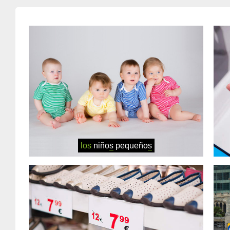
los
niño
s
pequeño
s