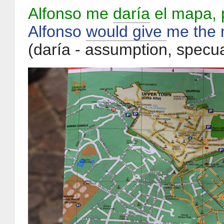
Alfonso me
daría
el mapa, p
Alfonso
would give
me the 
(daría - assumption, specua