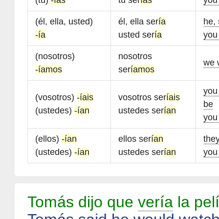
(tú)
-ías
tú ser
ías
you
(él, ella, usted)
él, ella ser
ía
he,
-ía
usted ser
ía
you
(nosotros)
nosotros
we 
-íamos
ser
íamos
you 
(vosotros)
-íais
vosotros ser
íais
be
(ustedes)
-ían
ustedes ser
ían
you 
(ellos)
-ían
ellos ser
ían
the
(ustedes)
-ían
ustedes ser
ían
you 
Tomás dijo que
vería
la pel