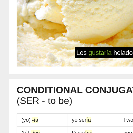
Les
gustaría
helado 
CONDITIONAL CONJUGA
(SER - to be)
(yo)
-ía
yo ser
ía
I w