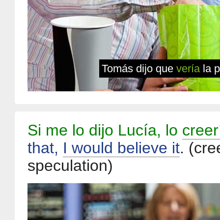
Tomás dijo que
vería
la 
Si me lo dijo Lucía, lo
creer
that,
I would believe it
.
(cre
speculation)