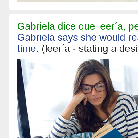
Gabriela dice que
leería
, p
Gabriela says
she would r
time
.
(leería - stating a desi