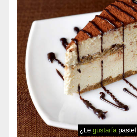
¿Le
gustaría
paste