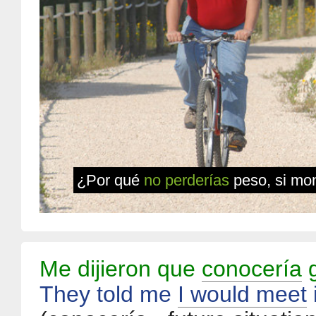
¿Por qué
no perderías
peso, si mon
Me dijieron que
conocería
g
They told me
I would meet