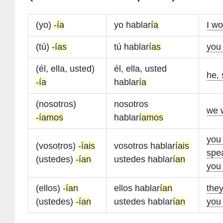
(yo)
-ía
yo hablar
ía
I w
(tú)
-ías
tú hablar
ías
you
(él, ella, usted)
él, ella, usted
he, 
-ía
hablar
ía
(nosotros)
nosotros
we 
-íamos
hablar
íamos
you 
(vosotros)
-íais
vosotros hablar
íais
spe
(ustedes)
-ían
ustedes hablar
ían
you 
(ellos)
-ían
ellos hablar
ían
the
(ustedes)
-ían
ustedes hablar
ían
you 