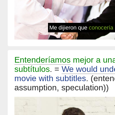
Me dijieron que
conocería
Entenderíamos
mejor a una
subtítulos
. =
We would und
movie with subtitles
.
(enten
assumption, speculation))