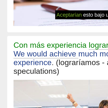
Aceptarían
esto bajo 
Con más experiencia
logra
We would achieve
much mo
experience
.
(lograríamos -
speculations)