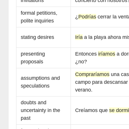
invitations
concierto con nosotros
formal petitions,
¿
Podrías
cerrar la ven
polite inquiries
stating desires
Iría
a la playa ahora m
presenting
Entonces
iríamos
a dor
proposals
¿no?
Compraríamos
una cas
assumptions and
campo para descansar
speculations
verano.
doubts and
uncertainty in the
Creíamos que
se dormi
past