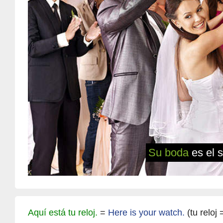
Su boda
es el 
Aquí está tu reloj.
=
Here is your watch.
(tu reloj