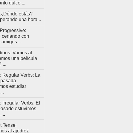
nto dulce ...
 ¿Dónde estás?
perando una hora...
Progressive:
 cenando con
 amigos ...
tions: Vamos al
emos una película
 ...
e: Regular Verbs: La
 pasada
os estudiar
..
: Irregular Verbs: El
pasado estuvimos
...
t Tense:
os al ajedrez