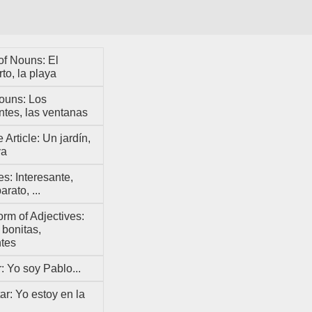
of Nouns: El
to, la playa
ouns: Los
ntes, las ventanas
e Article: Un jardín,
ya
es: Interesante,
rato, ...
orm of Adjectives:
bonitas,
ntes
: Yo soy Pablo...
ar: Yo estoy en la