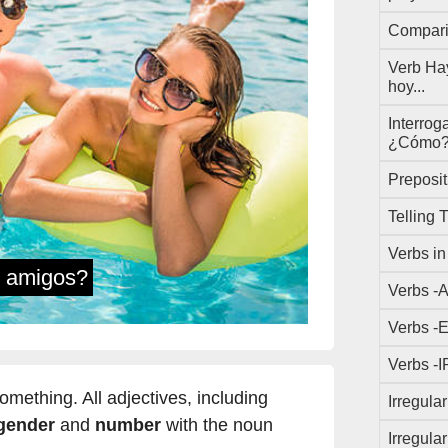
Compari
Verb Ha
hoy...
Interrog
¿Cómo?,
Preposit
Telling 
Verbs i
amigos?
Verbs -
Verbs -
Verbs -I
mething. All adjectives, including
Irregula
gender
and
number
with the noun
Irregula