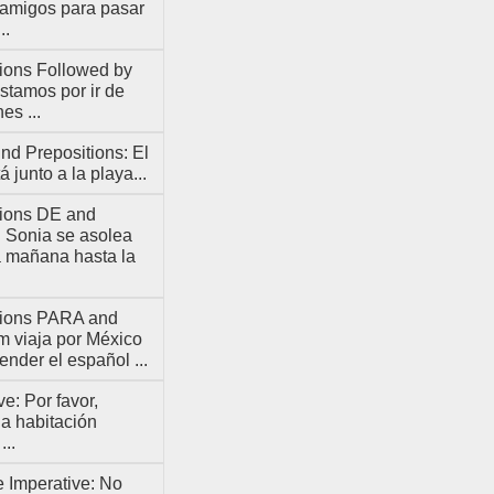
 amigos para pasar
..
ions Followed by
stamos por ir de
es ...
d Prepositions: El
á junto a la playa...
tions DE and
Sonia se asolea
a mañana hasta la
tions PARA and
m viaja por México
ender el español ...
ve: Por favor,
la habitación
..
 Imperative: No