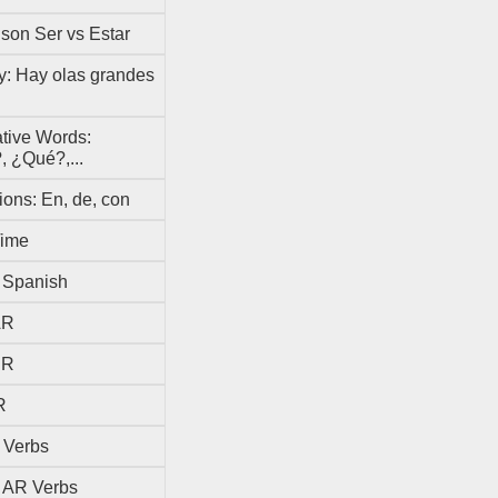
son Ser vs Estar
y: Hay olas grandes
ative Words:
 ¿Qué?,...
ions: En, de, con
Time
n Spanish
AR
ER
R
r Verbs
r AR Verbs