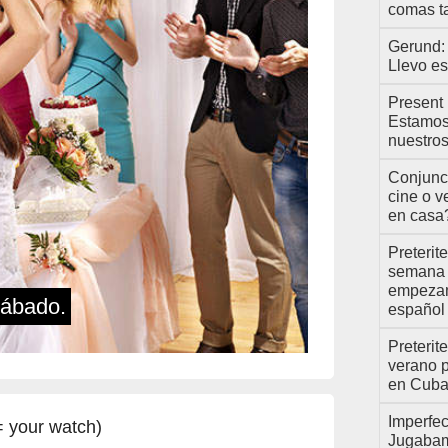
comas ta
Gerund:
Llevo es
Present 
Estamos
nuestros
Conjunc
cine o v
en casa?
Preterit
semana
empezam
sábado.
español .
Preterite
verano 
en Cuba 
Imperfec
 = your watch)
Jugabam