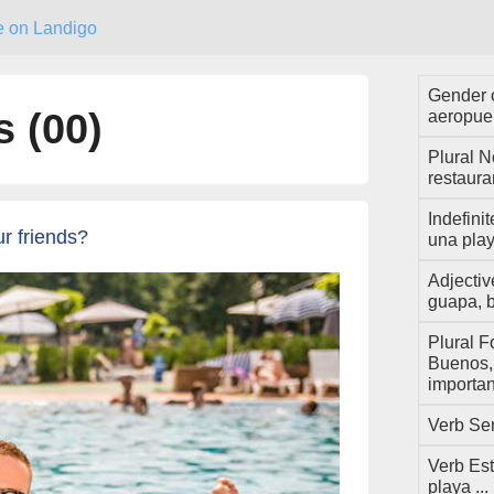
e on Landigo
Gender 
es
(00)
aeropuer
Plural N
restaura
Indefinit
r friends?
una pla
Adjectiv
guapa, ba
Plural F
Buenos, 
importa
Verb Ser
Verb Est
playa ...