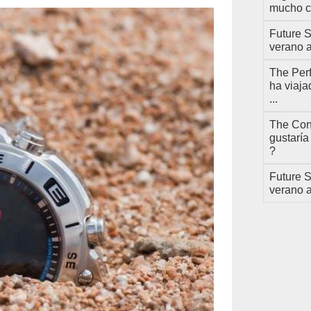
mucho c
Future S
verano a
The Perf
ha viaj
...
The Cond
gustaría
?
Future S
verano a