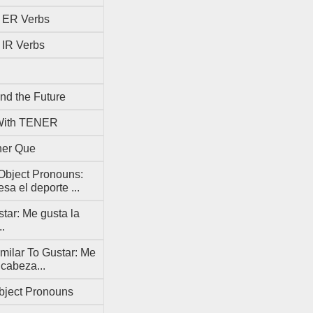
r ER Verbs
r IR Verbs
And the Future
With TENER
ner Que
 Object Pronouns:
esa el deporte ...
tar: Me gusta la
..
milar To Gustar: Me
 cabeza...
bject Pronouns