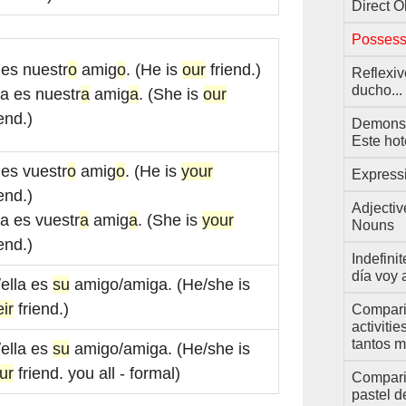
Direct O
Possess
 es nuestr
o
amig
o
. (He is
our
friend.)
Reflexiv
ducho...
la es nuestr
a
amig
a
. (She is
our
iend.)
Demonstr
Este hot
 es vuestr
o
amig
o
. (He is
your
Expressi
iend.)
Adjecti
la es vuestr
a
amig
a
. (She is
your
Nouns
iend.)
Indefini
día voy a
/ella es
su
amigo/amiga. (He/she is
eir
friend.)
Compari
activiti
tantos m
/ella es
su
amigo/amiga. (He/she is
ur
friend. you all - formal)
Comparis
pastel d