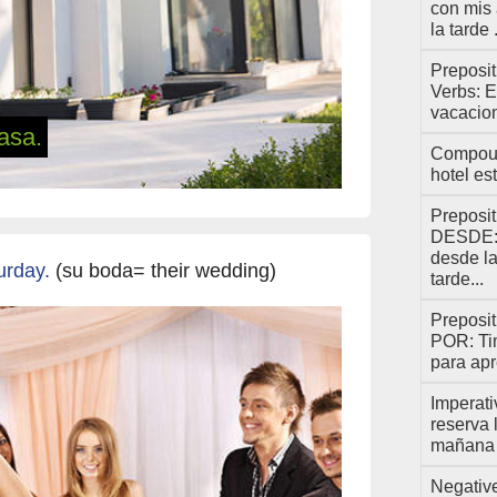
con mis
la tarde .
Preposit
Verbs: E
vacacion
asa.
Compoun
hotel est
Preposi
DESDE: 
desde l
urday.
(su boda= their wedding)
tarde...
Preposi
POR: Ti
para apr
Imperati
reserva 
mañana .
Negative