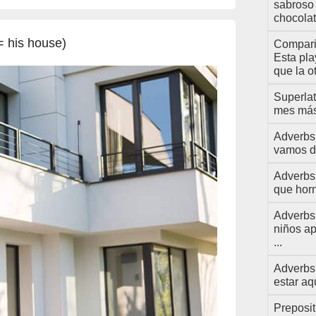
sabroso 
chocolate
= his house)
Comparis
Esta pla
que la ot
Superlat
mes más 
Adverbs
vamos de
Adverbs:
que horn
Adverbs
niños a
...
Adverbs 
estar aqu
Preposit