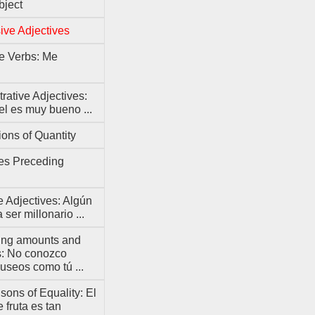
bject
ive Adjectives
e Verbs: Me
ative Adjectives:
el es muy bueno ...
ons of Quantity
ves Preceding
te Adjectives: Algún
 ser millonario ...
ng amounts and
es: No conozco
useos como tú ...
ons of Equality: El
e fruta es tan