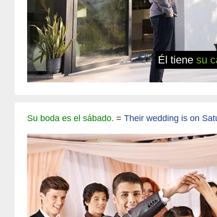
Él tiene
su c
Su boda es el sábado.
=
Their wedding is on Sat