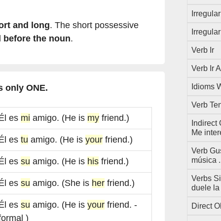
Irregula
ort and long
. The short possessive
Irregula
d
before the noun
.
Verb Ir
Verb Ir 
Idioms 
s only ONE.
Verb Te
Él es
mi
amigo. (He is
my
friend.)
Indirect
Me inter
Él es
tu
amigo. (He is
your
friend.)
Verb Gus
música .
Él es
su
amigo. (He is
his
friend.)
Verbs Si
Él es
su
amigo. (She is
her
friend.)
duele la
Él es
su
amigo. (He is
your
friend. -
Direct O
formal )