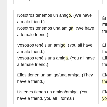
Nosotros tenemos un amig
o
. (We have
Él
a male friend.)
El
Nosotros tenemos una amig
a
. (We have
fr
a female friend.)
Vosotros tenéis un amig
o
. (You all have
Él
a male friend.)
fr
Vosotros tenéis una amig
a
. (You all have
El
a female friend.)
fr
Ellos tienen un amigo/una amiga. (They
Él
have a friend.)
th
Ustedes tienen un amigo/amiga. (You
Él
have a friend. you all - formal)
yo