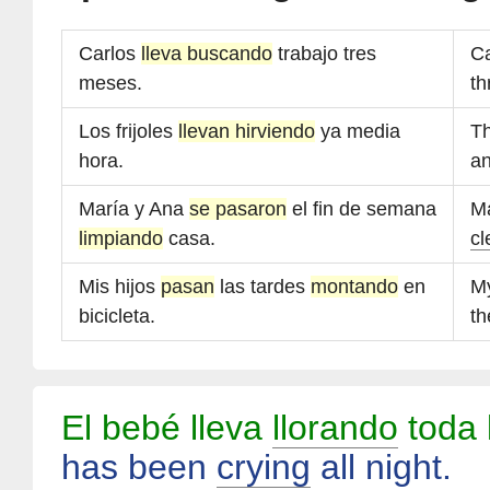
Carlos
lleva buscando
trabajo tres
C
meses.
th
Los frijoles
llevan hirviendo
ya media
T
hora.
an
María y Ana
se pasaron
el fin de semana
M
limpiando
casa.
cl
Mis hijos
pasan
las tardes
montando
en
My
bicicleta.
th
El bebé lleva
llorando
toda 
has been
crying
all night.