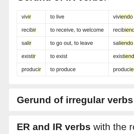
viv
ir
to live
viv
iendo
recib
ir
to receive, to welcome
recib
ien
sal
ir
to go out, to leave
sal
iendo
exist
ir
to exist
exist
ien
produc
ir
to produce
produc
i
Gerund of irregular verbs
ER and IR verbs
with the r