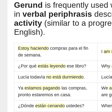
Gerund
is frequently used 
in
verbal periphrasis
desc
activity
(similar to a progre
English).
Estoy haciendo
compras para el fin
I
am 
de semana.
¿Por qué
estás leyendo
ese libro?
Why
Lucía todavía
no está durmiendo
.
Lucí
Ya
estamos pagando
las compras,
We
a
pronto estaremos en casa.
are g
¿Dónde
están cenando
ustedes?
Whe