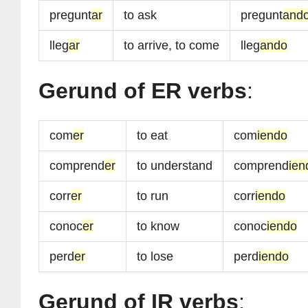
pregunt
ar
to ask
pregunt
and
lleg
ar
to arrive, to come
lleg
ando
Gerund of ER verbs
:
com
er
to eat
com
iendo
comprend
er
to understand
comprend
ien
corr
er
to run
corr
iendo
conoc
er
to know
conoc
iendo
perd
er
to lose
perd
iendo
Gerund of IR verbs
: