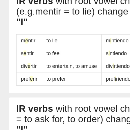
IR verbs
with root vowel 
(e.g.mentir = to lie) change
"I"
m
e
ntir
to lie
m
i
ntiendo
s
e
ntir
to feel
s
i
ntiendo
div
e
rtir
to entertain, to amuse
div
i
rtiendo
pref
e
rir
to prefer
pref
i
riend
IR verbs
with root vowel 
= to ask for, to order) chan
"I"