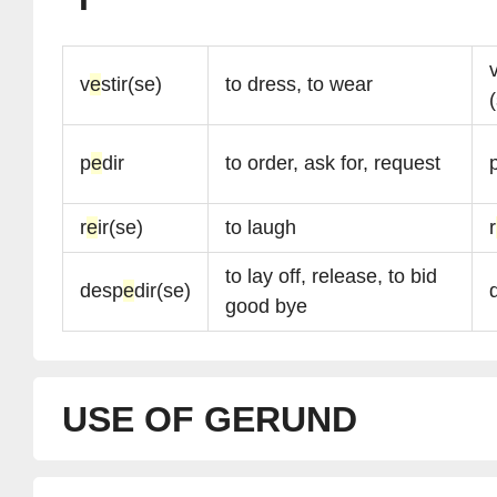
v
e
stir(se)
to dress, to wear
p
e
dir
to order, ask for, request
r
e
ir(se)
to laugh
r
to lay off, release, to bid
desp
e
dir(se)
good bye
USE OF GERUND