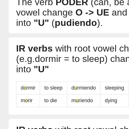
The verb
PODER
(can, be a
vowel change
O -> UE
and 
into
"U"
(
pudiendo
).
IR verbs
with root vowel 
(e.g.dormir = to sleep) cha
into
"U"
d
o
rmir
to sleep
d
u
rmiendo
sleeping
m
o
rir
to die
m
u
riendo
dying