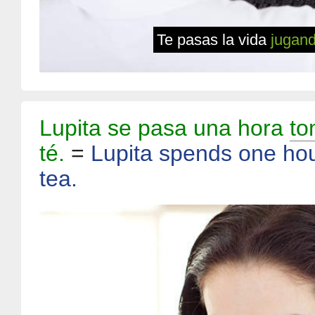
Te pasas la vida
jugan
Lupita se pasa una hora
to
té.
=
Lupita spends one ho
tea.