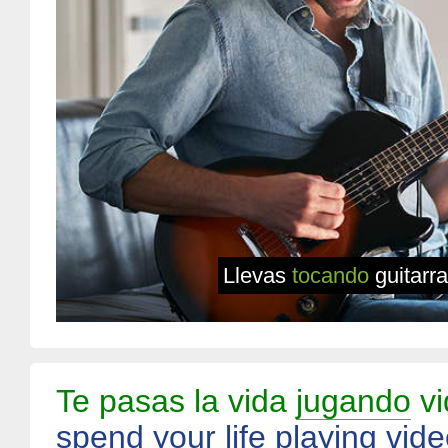
Llevas
tocando
guitarr
Te pasas la vida
jugando
vi
spend your life
playing
vide