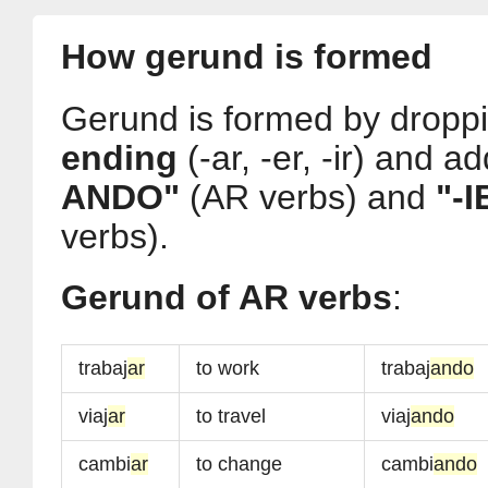
How gerund is formed
Gerund is formed by dropp
ending
(-ar, -er, -ir) and 
ANDO"
(AR verbs) and
"-
verbs).
Gerund of AR verbs
:
trabaj
ar
to work
trabaj
ando
viaj
ar
to travel
viaj
ando
cambi
ar
to change
cambi
ando