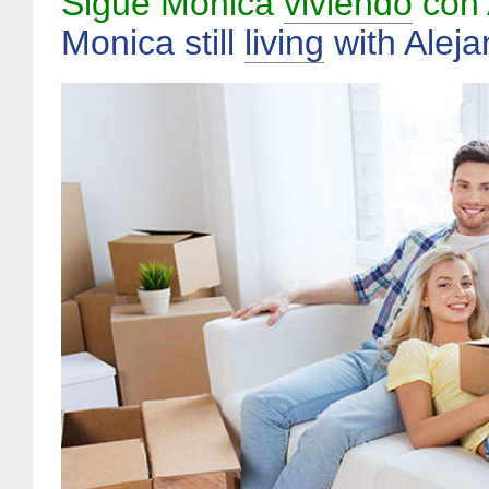
Sigue Mónica
viviendo
con 
Monica still
living
with Alej