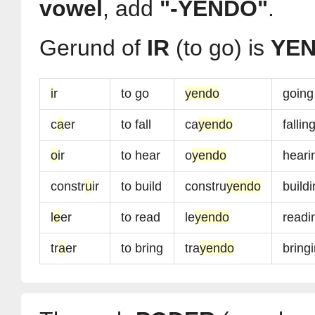
vowel
, add
"-YENDO"
.
Gerund of
IR
(to go) is
YE
i
r
to go
yendo
going
c
a
er
to fall
ca
yendo
fallin
o
ir
to hear
o
yendo
heari
constr
u
ir
to build
constru
yendo
build
l
e
er
to read
le
yendo
readi
tr
a
er
to bring
tra
yendo
bring