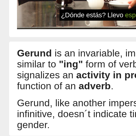
¿Dónde estás? Llevo
esp
Gerund
is an invariable, i
similar to
"ing"
form of ver
signalizes an
activity in p
function of an
adverb
.
Gerund, like another impers
infinitive, doesn´t indicate
gender.