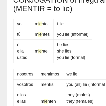
CONJUGATION of irregular
(MENTIR = to lie)
yo
m
ie
nto
I lie
tú
m
ie
ntes
you lie (informal)
él
he lies
ella
m
ie
nte
she lies
usted
you lie (formal)
nosotros
mentimos
we lie
vosotros
mentís
you (all) lie (informal
ellos
they (males)
ellas
m
ie
nten
they (females)