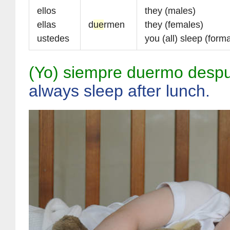
ellos
they (males)
ellas
d
ue
rmen
they (females)
ustedes
you (all) sleep (forma
(Yo) siempre duermo despu
always sleep after lunch.