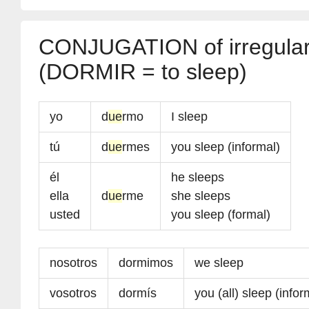
CONJUGATION of irregular
(DORMIR = to sleep)
yo
d
ue
rmo
I sleep
tú
d
ue
rmes
you sleep (informal)
él
he sleeps
ella
d
ue
rme
she sleeps
usted
you sleep (formal)
nosotros
dormimos
we sleep
vosotros
dormís
you (all) sleep (infor