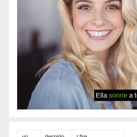
Ella
sonríe
a 
yo
despido
I fire