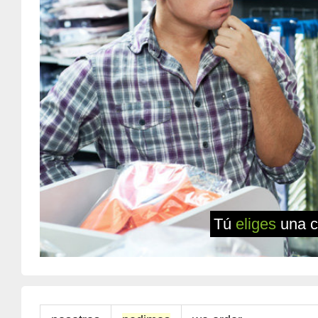
Tú
eliges
una c