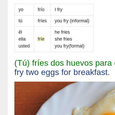
yo
frío
I fry
tú
fríes
you fry (informal)
él
he fries
ella
fríe
she fries
usted
you fry(formal)
(Tú) fríes dos huevos para
fry two eggs for breakfast.