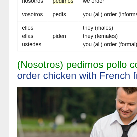
nosotros
pedimos
we order
vosotros
pedís
you (all) order (inform
ellos
they (males)
ellas
piden
they (females)
ustedes
you (all) order (formal
(Nosotros) pedimos pollo co
order chicken with French f