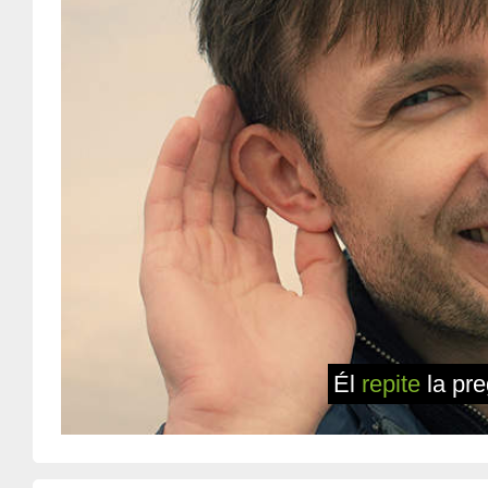
Él
repite
la pr