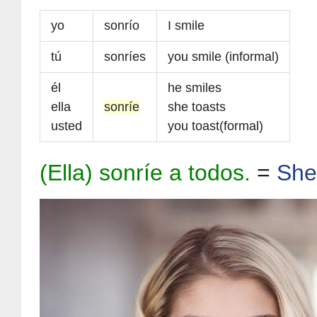
yo
sonrío
I smile
tú
sonríes
you smile (informal)
él
he smiles
ella
sonríe
she toasts
usted
you toast(formal)
(Ella) sonríe a todos.
=
She