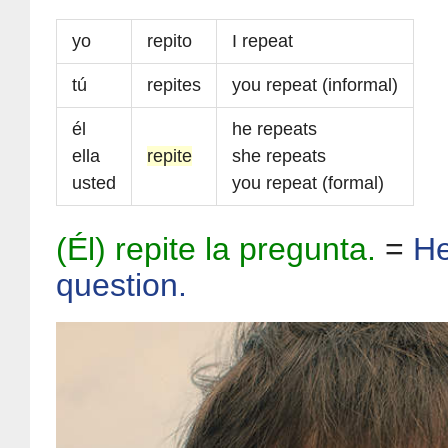
yo
repito
I repeat
tú
repites
you repeat (informal)
él
he repeats
ella
repite
she repeats
usted
you repeat (formal)
(Él) repite la pregunta.
=
He
question.