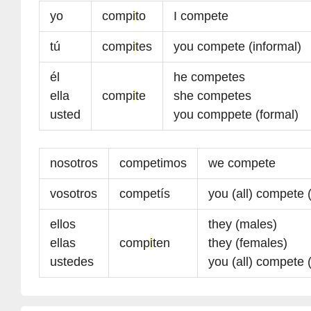
yo
comp
i
to
I compete
tú
comp
i
tes
you compete (informal)
él
he competes
ella
comp
i
te
she competes
usted
you comppete (formal)
nosotros
competimos
we compete
vosotros
competís
you (all) compete (
ellos
they (males)
ellas
comp
i
ten
they (females)
ustedes
you (all) compete 