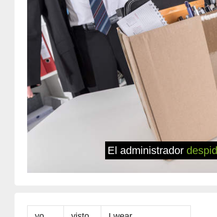
El administrador
despi
yo
visto
I wear