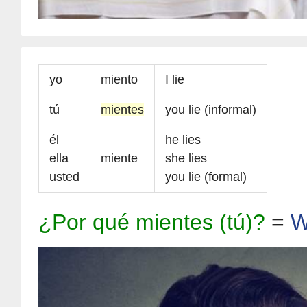
yo
miento
I lie
tú
mientes
you lie (informal)
él
he lies
ella
miente
she lies
usted
you lie (formal)
¿Por qué mientes (tú)?
=
W